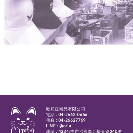
歐莉亞精品有限公司
電話 :
04-2662-0666
傳真 : 04-26627769
LINE :
@oria
地址 : 433台中市沙鹿區北勢東路240號