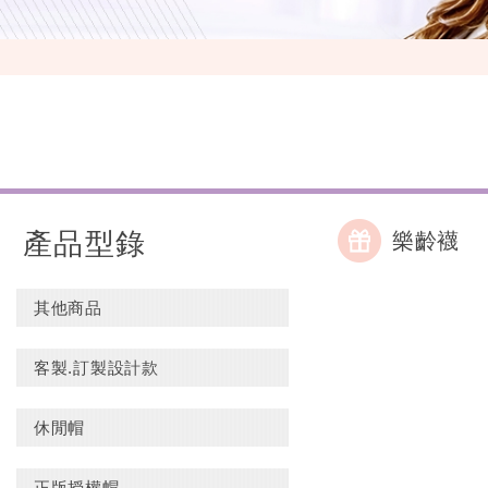
產品型錄
樂齡襪
其他商品
客製.訂製設計款
休閒帽
正版授權帽