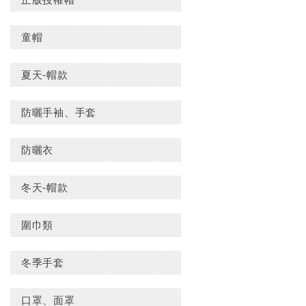
童帽
夏天-帽款
防曬手袖、手套
防曬衣
冬天-帽款
圍巾類
冬季手套
口罩、面罩