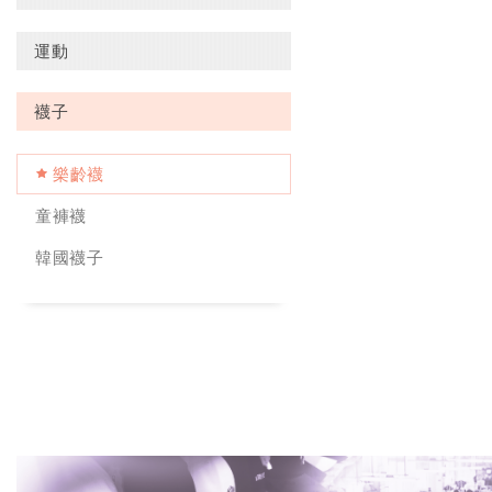
運動
襪子
樂齡襪
童褲襪
韓國襪子