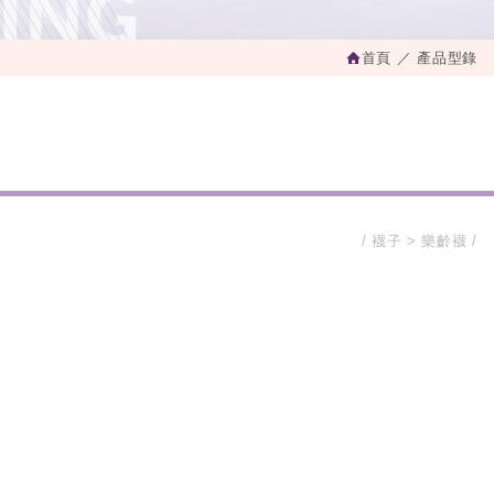
首頁
產品型錄
襪子
樂齡襪