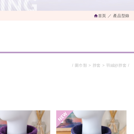
首頁
產品型錄
圍巾類
脖套
羽絨紗脖套