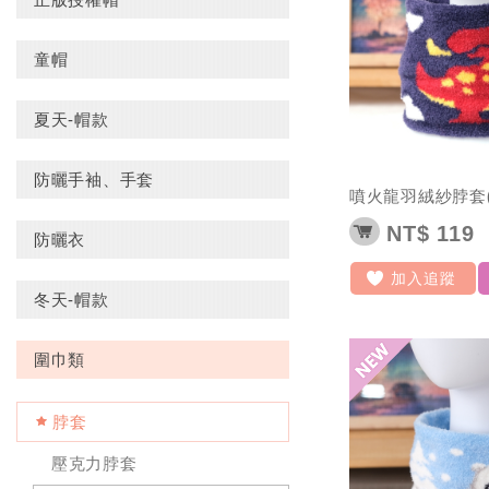
童帽
夏天-帽款
防曬手袖、手套
噴火龍羽絨紗脖套(
NT$ 119
防曬衣
加入追蹤
冬天-帽款
圍巾類
脖套
壓克力脖套