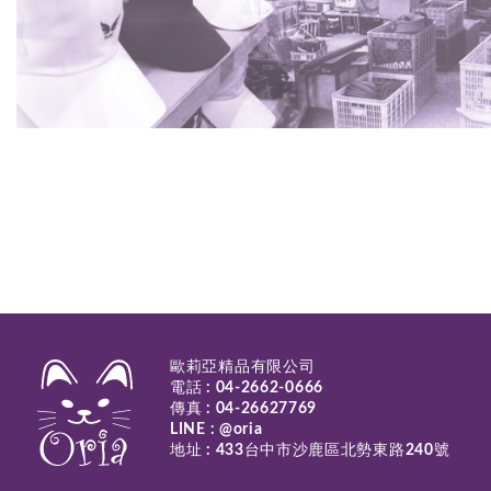
歐莉亞精品有限公司
電話 :
04-2662-0666
傳真 : 04-26627769
LINE :
@oria
地址 : 433台中市沙鹿區北勢東路240號