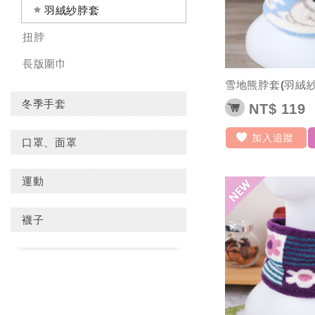
羽絨紗脖套
扭脖
長版圍巾
雪地熊脖套(羽絨紗
冬季手套
NT$ 119
加入追蹤
口罩、面罩
運動
襪子