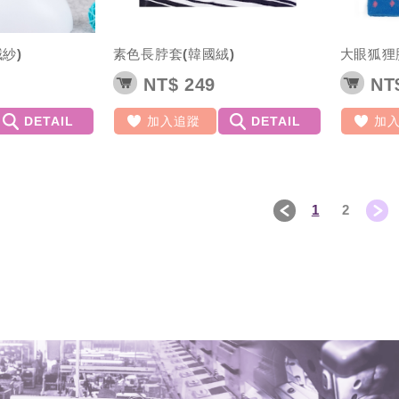
紗)
素色長脖套(韓國絨)
大眼狐狸
NT$ 249
NT$
DETAIL
加入追蹤
DETAIL
加
1
2
＜