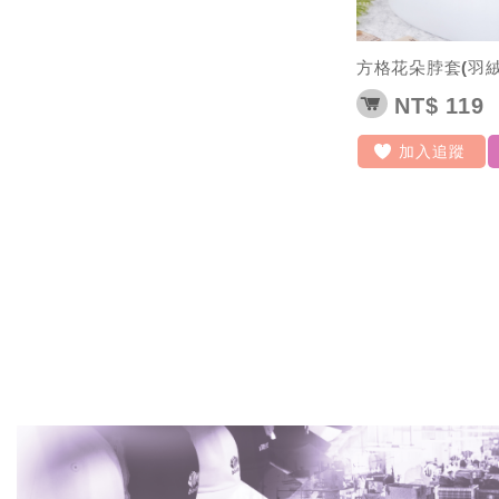
方格花朵脖套(羽絨
NT$ 119
加入追蹤