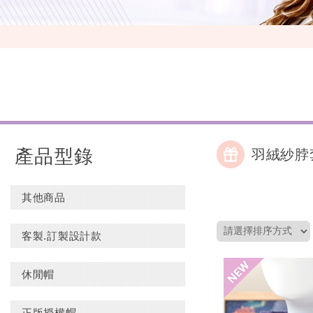
產品型錄
羽絨紗脖
其他商品
客製.訂製設計款
休閒帽
正版授權帽