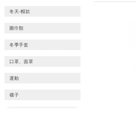
冬天-帽款
圍巾類
冬季手套
口罩、面罩
運動
襪子