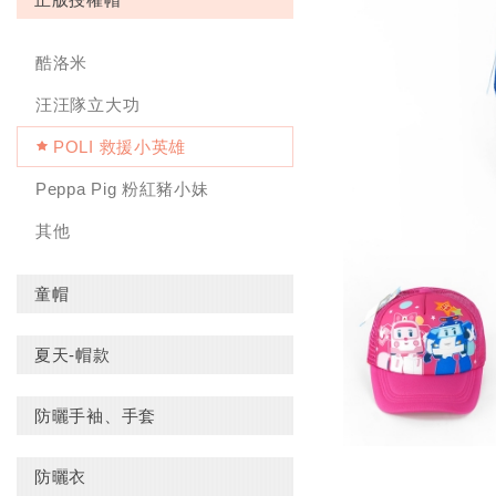
酷洛米
汪汪隊立大功
POLI 救援小英雄
Peppa Pig 粉紅豬小妹
其他
童帽
夏天-帽款
防曬手袖、手套
防曬衣