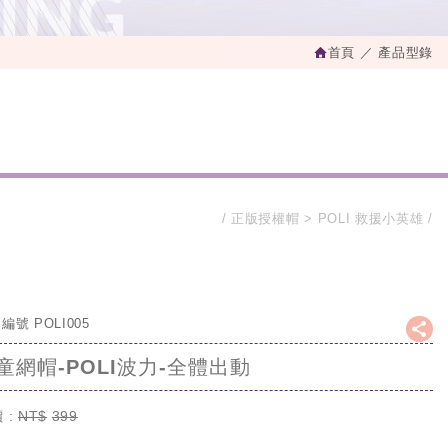
首頁
產品型錄
正版授權帽
POLI 救援小英雄
編號 POLI005
童網帽-POLI波力-全體出動
 :
NT$
399