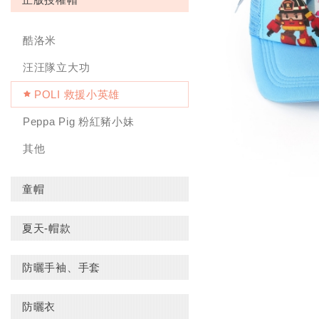
酷洛米
汪汪隊立大功
POLI 救援小英雄
Peppa Pig 粉紅豬小妹
其他
童帽
夏天-帽款
防曬手袖、手套
防曬衣