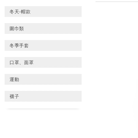
冬天-帽款
圍巾類
冬季手套
口罩、面罩
運動
襪子