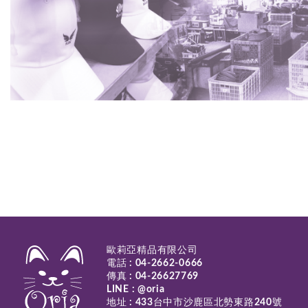
歐莉亞精品有限公司
電話 :
04-2662-0666
傳真 : 04-26627769
LINE :
@oria
地址 : 433台中市沙鹿區北勢東路240號