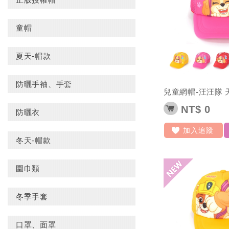
童帽
夏天-帽款
防曬手袖、手套
兒童網帽-汪汪隊 
NT$ 0
防曬衣
加入追蹤
冬天-帽款
圍巾類
冬季手套
口罩、面罩