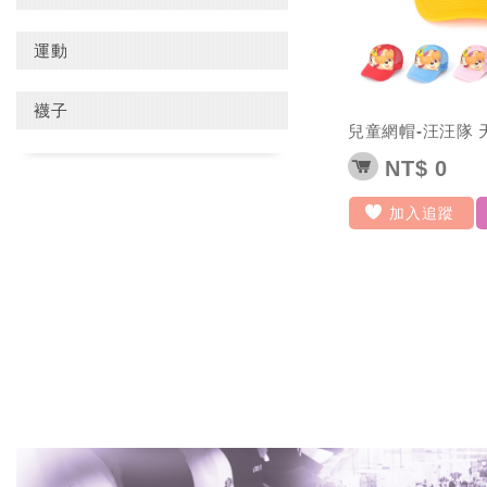
運動
襪子
兒童網帽-汪汪隊 
NT$ 0
加入追蹤