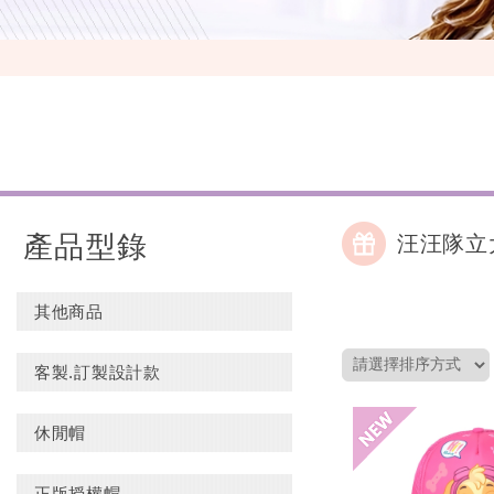
產品型錄
汪汪隊立
其他商品
客製.訂製設計款
休閒帽
正版授權帽