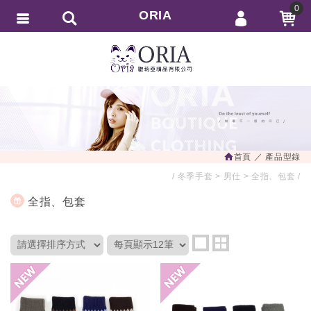
0
ORIA
會員登入
繁體中文
會員註冊
忘記密碼
訂單查詢
追蹤清單
首頁
產品型錄
匯款通知
冬季手套
男仕
全指、包套
全指、包套